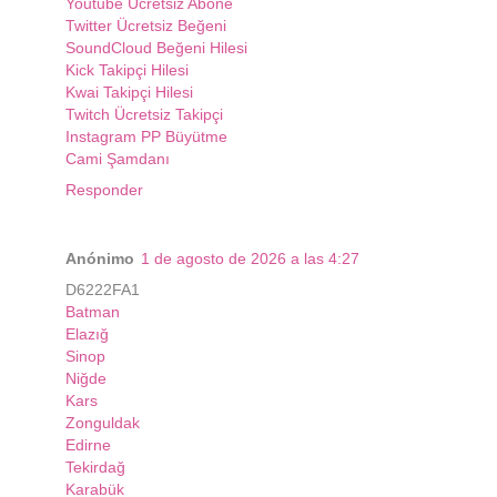
Youtube Ücretsiz Abone
Twitter Ücretsiz Beğeni
SoundCloud Beğeni Hilesi
Kick Takipçi Hilesi
Kwai Takipçi Hilesi
Twitch Ücretsiz Takipçi
Instagram PP Büyütme
Cami Şamdanı
Responder
Anónimo
1 de agosto de 2026 a las 4:27
D6222FA1
Batman
Elazığ
Sinop
Niğde
Kars
Zonguldak
Edirne
Tekirdağ
Karabük