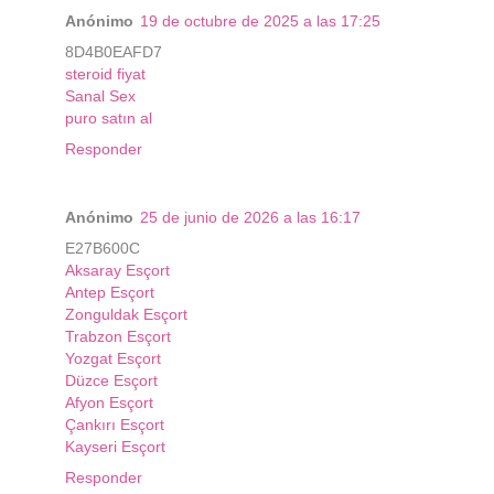
Anónimo
19 de octubre de 2025 a las 17:25
8D4B0EAFD7
steroid fiyat
Sanal Sex
puro satın al
Responder
Anónimo
25 de junio de 2026 a las 16:17
E27B600C
Aksaray Esçort
Antep Esçort
Zonguldak Esçort
Trabzon Esçort
Yozgat Esçort
Düzce Esçort
Afyon Esçort
Çankırı Esçort
Kayseri Esçort
Responder