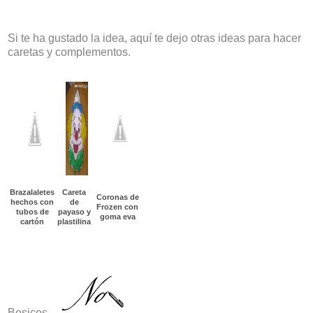
Si te ha gustado la idea, aquí te dejo otras ideas para hacer
caretas y complementos.
Brazalaletes
Careta
Coronas de
hechos con
de
Frozen con
tubos de
payaso y
goma eva
cartón
plastilina
Besicos,