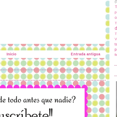
(
T
p
c
T
d
T
V
t
p
Inicio
Entrada antigua
f