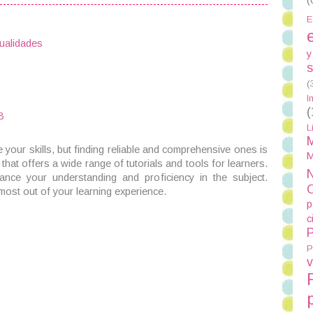
E
ualidades
y
s
(
I
(
8
L
M
your skills, but finding reliable and comprehensive ones is
M
that offers a wide range of tutorials and tools for learners.
N
nhance your understanding and proficiency in the subject.
most out of your learning experience.
p
c
P
P