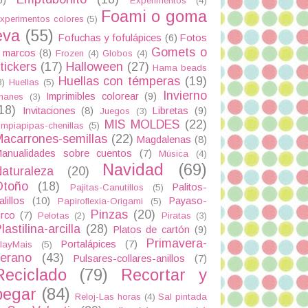
Experimentos
(4)
Foami o goma
xperimentos colores
(5)
eva
(55)
Fofuchas y fofulápices
(6)
Fotos
Gomets o
 marcos
(8)
Frozen
(4)
Globos
(4)
tickers
(17)
Halloween
(27)
Hama beads
Huellas con témperas
(19)
3)
Huellas
(5)
Invierno
Imprimibles colorear
(9)
manes
(3)
18)
Invitaciones
(8)
Libretas
(9)
Juegos
(3)
MIS MOLDES
(22)
impiapipas-chenillas
(5)
acarrones-semillas
(22)
Magdalenas
(8)
anualidades sobre cuentos
(7)
Música
(4)
Navidad
(69)
aturaleza
(20)
Otoño
(18)
Palitos-
Pajitas-Canutillos
(5)
alillos
(10)
Payaso-
Papiroflexia-Origami
(5)
Pinzas
(20)
irco
(7)
Pelotas
(2)
Piratas
(3)
lastilina-arcilla
(28)
Platos de cartón
(9)
Primavera-
Portalápices
(7)
layMais
(5)
verano
(43)
Pulsares-collares-anillos
(7)
Reciclado
(79)
Recortar y
pegar
(84)
Reloj-Las horas
(4)
Sal pintada