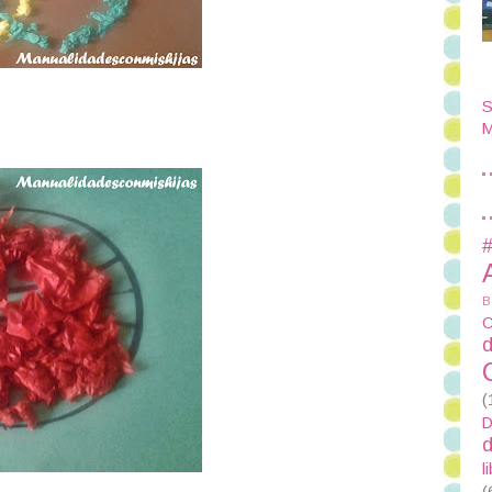
S
M
#
B
C
d
(
D
d
l
(