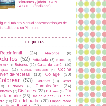
colorantes y jabón - CON
SORTEO (finalizado)
igue el tablero Manualidadesconmishijas de
anualidades en Pinterest.
ETIQUETAS
Retoinfantil
(24)
Abalorios
(6)
Adultos
(52)
Articulado
(8)
Bebés
(5)
Botones
(15)
Cajas de cartón
(10)
otiquín
(1)
Cocina
ajitas
(11)
Caretas-máscaras
(4)
ivertida-recetas
(18)
Collage
(30)
Colorear
(53)
Coronas
(13)
Coser
Cumpleaños
(34)
10)
Cucharas
(6)
Disfraces
(23)
Día
idáctico
(7)
Dulceros
(4)
e la madre
(36)
Día de la paz
(9)
Día del
Día del padre
(20)
ibro
(10)
Empaquetado
Emptdbonito
(18)
6)