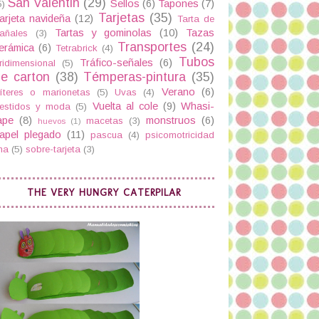
San Valentin
(29)
Sellos
(6)
Tapones
(7)
5)
Tarjetas
(35)
arjeta navideña
(12)
Tarta de
Tartas y gominolas
(10)
Tazas
añales
(3)
Transportes
(24)
erámica
(6)
Tetrabrick
(4)
Tubos
Tráfico-señales
(6)
ridimensional
(5)
e carton
(38)
Témperas-pintura
(35)
Verano
(6)
íteres o marionetas
(5)
Uvas
(4)
Vuelta al cole
(9)
Whasi-
estidos y moda
(5)
ape
(8)
monstruos
(6)
macetas
(3)
huevos
(1)
apel plegado
(11)
pascua
(4)
psicomotricidad
ina
(5)
sobre-tarjeta
(3)
THE VERY HUNGRY CATERPILAR