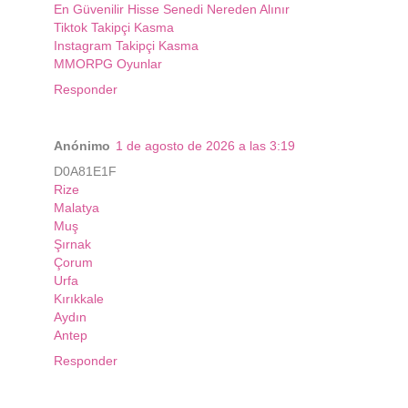
En Güvenilir Hisse Senedi Nereden Alınır
Tiktok Takipçi Kasma
Instagram Takipçi Kasma
MMORPG Oyunlar
Responder
Anónimo
1 de agosto de 2026 a las 3:19
D0A81E1F
Rize
Malatya
Muş
Şırnak
Çorum
Urfa
Kırıkkale
Aydın
Antep
Responder