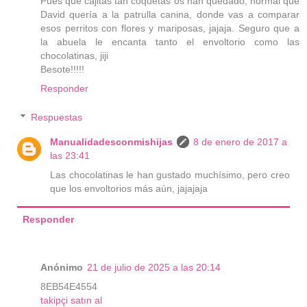
Pues que cajitas tan coquetas os han quedado, normal que
David quería a la patrulla canina, donde vas a comparar
esos perritos con flores y mariposas, jajaja. Seguro que a
la abuela le encanta tanto el envoltorio como las
chocolatinas, jiji
Besote!!!!!
Responder
Respuestas
Manualidadesconmishijas
8 de enero de 2017 a
las 23:41
Las chocolatinas le han gustado muchísimo, pero creo
que los envoltorios más aún, jajajaja
Responder
Anónimo
21 de julio de 2025 a las 20:14
8EB54E4554
takipçi satın al