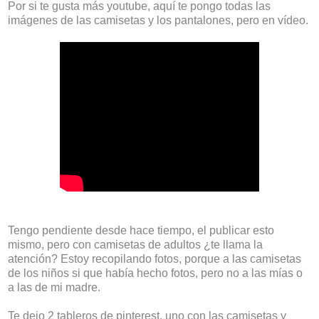
Por si te gusta más youtube, aquí te pongo todas las
imágenes de las camisetas y los pantalones, pero en vídeo.
Tengo pendiente desde hace tiempo, el publicar esto
mismo, pero con camisetas de adultos ¿te llama la
atención? Estoy recopilando fotos, porque a las camisetas
de los niños si que había hecho fotos, pero no a las mías o
a las de mi madre.
Te dejo 2 tableros de pinterest, uno con las camisetas y