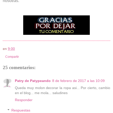
nosotras.
en
9:00
Compartir
25 comentarios:
Patry de Patypeando
8 de febrero de 2017 a las 10:09
Queda muy molon decorar la ropa asi... Por cierto, cambio
en el blog... me mola... saludines
Responder
Respuestas