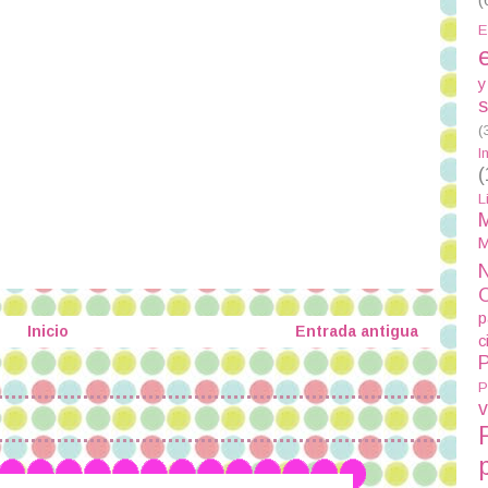
E
y
s
(
I
(
L
M
M
N
p
Inicio
Entrada antigua
c
P
P