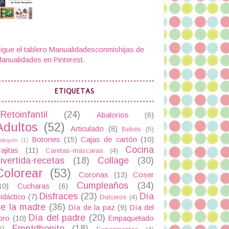
igue el tablero Manualidadesconmishijas de
anualidades en Pinterest.
ETIQUETAS
Retoinfantil
(24)
Abalorios
(6)
Adultos
(52)
Articulado
(8)
Bebés
(5)
Botones
(15)
Cajas de cartón
(10)
otiquín
(1)
Cocina
ajitas
(11)
Caretas-máscaras
(4)
ivertida-recetas
(18)
Collage
(30)
Colorear
(53)
Coronas
(13)
Coser
Cumpleaños
(34)
10)
Cucharas
(6)
Disfraces
(23)
Día
idáctico
(7)
Dulceros
(4)
e la madre
(36)
Día de la paz
(9)
Día del
Día del padre
(20)
ibro
(10)
Empaquetado
Emptdbonito
(18)
6)