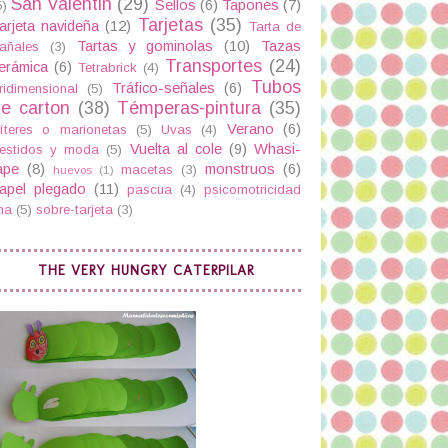
San Valentin
(29)
Sellos
(6)
Tapones
(7)
5)
Tarjetas
(35)
arjeta navideña
(12)
Tarta de
Tartas y gominolas
(10)
Tazas
añales
(3)
Transportes
(24)
erámica
(6)
Tetrabrick
(4)
Tubos
Tráfico-señales
(6)
ridimensional
(5)
e carton
(38)
Témperas-pintura
(35)
Verano
(6)
íteres o marionetas
(5)
Uvas
(4)
Vuelta al cole
(9)
Whasi-
estidos y moda
(5)
ape
(8)
monstruos
(6)
macetas
(3)
huevos
(1)
apel plegado
(11)
pascua
(4)
psicomotricidad
ina
(5)
sobre-tarjeta
(3)
THE VERY HUNGRY CATERPILAR