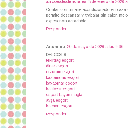
aircovalvalencia.es
8 de enero de 2026 a
Contar con un aire acondicionado en casa en
permite descansar y trabajar sin calor, mej
experiencia agradable.
Responder
Anónimo
20 de mayo de 2026 a las 9:36
DE5C03F6
tekirdağ esçort
dinar esçort
erzurum esçort
kastamonu esçort
kayapınar esçort
balıkesir esçort
esçort bayan muğla
avşa esçort
batman esçort
Responder