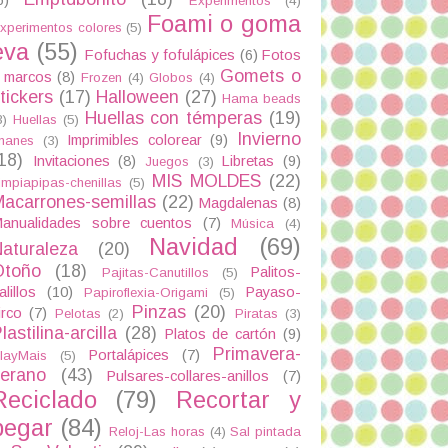
Experimentos
(4)
Foami o goma
xperimentos colores
(5)
eva
(55)
Fofuchas y fofulápices
(6)
Fotos
Gomets o
 marcos
(8)
Frozen
(4)
Globos
(4)
tickers
(17)
Halloween
(27)
Hama beads
Huellas con témperas
(19)
3)
Huellas
(5)
Invierno
Imprimibles colorear
(9)
manes
(3)
18)
Invitaciones
(8)
Libretas
(9)
Juegos
(3)
MIS MOLDES
(22)
impiapipas-chenillas
(5)
acarrones-semillas
(22)
Magdalenas
(8)
anualidades sobre cuentos
(7)
Música
(4)
Navidad
(69)
aturaleza
(20)
Otoño
(18)
Palitos-
Pajitas-Canutillos
(5)
alillos
(10)
Payaso-
Papiroflexia-Origami
(5)
Pinzas
(20)
irco
(7)
Pelotas
(2)
Piratas
(3)
lastilina-arcilla
(28)
Platos de cartón
(9)
Primavera-
Portalápices
(7)
layMais
(5)
verano
(43)
Pulsares-collares-anillos
(7)
Reciclado
(79)
Recortar y
pegar
(84)
Reloj-Las horas
(4)
Sal pintada