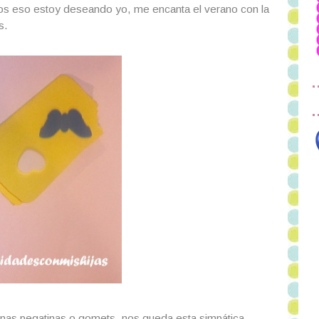
nos eso estoy deseando yo, me encanta el verano con la
s.
y unas pegatinas o gomets, nos queda esta simpática