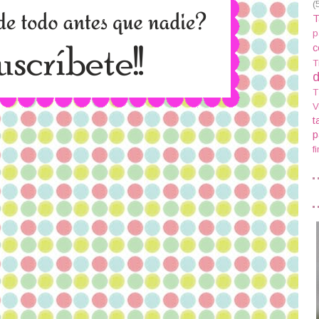
(
T
p
c
T
d
T
V
t
p
f