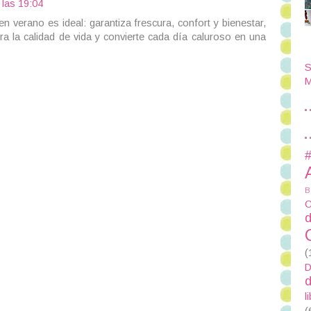
 las 19:04
 verano es ideal: garantiza frescura, confort y bienestar,
ora la calidad de vida y convierte cada día caluroso en una
S
M
#
B
C
d
(
D
d
l
(