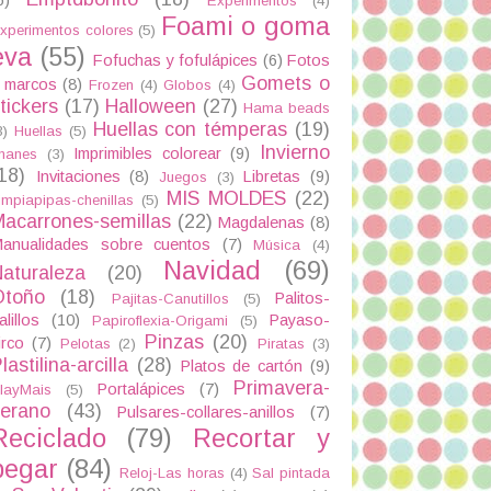
Experimentos
(4)
Foami o goma
xperimentos colores
(5)
eva
(55)
Fofuchas y fofulápices
(6)
Fotos
Gomets o
 marcos
(8)
Frozen
(4)
Globos
(4)
tickers
(17)
Halloween
(27)
Hama beads
Huellas con témperas
(19)
3)
Huellas
(5)
Invierno
Imprimibles colorear
(9)
manes
(3)
18)
Invitaciones
(8)
Libretas
(9)
Juegos
(3)
MIS MOLDES
(22)
impiapipas-chenillas
(5)
acarrones-semillas
(22)
Magdalenas
(8)
anualidades sobre cuentos
(7)
Música
(4)
Navidad
(69)
aturaleza
(20)
Otoño
(18)
Palitos-
Pajitas-Canutillos
(5)
alillos
(10)
Payaso-
Papiroflexia-Origami
(5)
Pinzas
(20)
irco
(7)
Pelotas
(2)
Piratas
(3)
lastilina-arcilla
(28)
Platos de cartón
(9)
Primavera-
Portalápices
(7)
layMais
(5)
verano
(43)
Pulsares-collares-anillos
(7)
Reciclado
(79)
Recortar y
pegar
(84)
Reloj-Las horas
(4)
Sal pintada