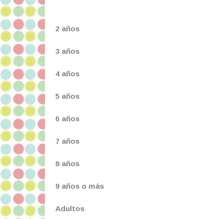
2 años
3 años
4 años
5 años
6 años
7 años
8 años
9 años o más
Adultos