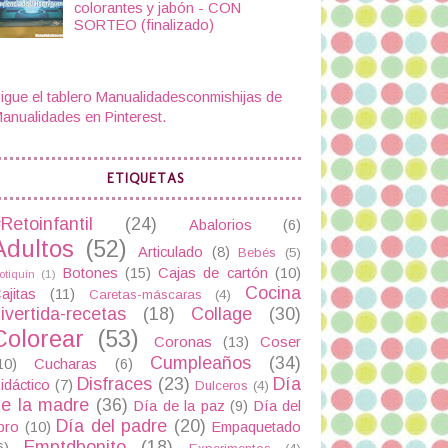
colorantes y jabón - CON
SORTEO (finalizado)
igue el tablero Manualidadesconmishijas de
anualidades en Pinterest.
ETIQUETAS
Retoinfantil
(24)
Abalorios
(6)
Adultos
(52)
Articulado
(8)
Bebés
(5)
Botones
(15)
Cajas de cartón
(10)
otiquín
(1)
Cocina
ajitas
(11)
Caretas-máscaras
(4)
ivertida-recetas
(18)
Collage
(30)
Colorear
(53)
Coronas
(13)
Coser
Cumpleaños
(34)
10)
Cucharas
(6)
Disfraces
(23)
Día
idáctico
(7)
Dulceros
(4)
e la madre
(36)
Día de la paz
(9)
Día del
Día del padre
(20)
ibro
(10)
Empaquetado
Emptdbonito
(18)
6)