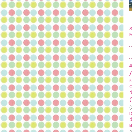
S
M
#
B
C
d
(
D
d
l
(