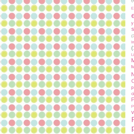
E
y
s
(
I
(
L
M
M
N
p
c
P
P