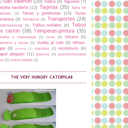
San Valentin
(29)
Sellos
(6)
Tapones
(7)
5)
Tarjetas
(35)
arjeta navideña
(12)
Tarta de
Tartas y gominolas
(10)
Tazas
añales
(3)
Transportes
(24)
erámica
(6)
Tetrabrick
(4)
Tubos
Tráfico-señales
(6)
ridimensional
(5)
e carton
(38)
Témperas-pintura
(35)
Verano
(6)
íteres o marionetas
(5)
Uvas
(4)
Vuelta al cole
(9)
Whasi-
estidos y moda
(5)
ape
(8)
monstruos
(6)
macetas
(3)
huevos
(1)
apel plegado
(11)
pascua
(4)
psicomotricidad
ina
(5)
sobre-tarjeta
(3)
THE VERY HUNGRY CATERPILAR