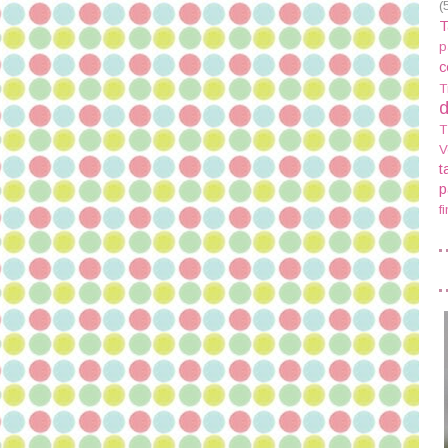
(
T
p
c
T
d
T
V
t
p
f