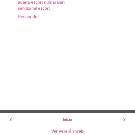
adana esçort numaraları
şehitkamil esçort
Responder
‹
›
Inicio
Ver versión web