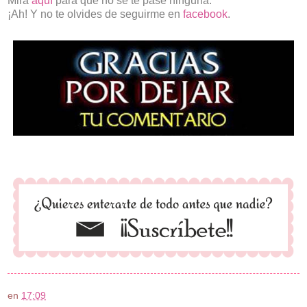
Mira
aquí
para que no se te pase ninguna.
¡Ah! Y no te olvides de seguirme en
facebook
.
en
17:09