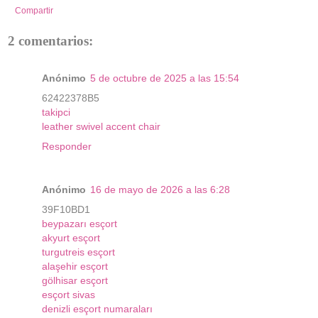
Compartir
2 comentarios:
Anónimo
5 de octubre de 2025 a las 15:54
62422378B5
takipci
leather swivel accent chair
Responder
Anónimo
16 de mayo de 2026 a las 6:28
39F10BD1
beypazarı esçort
akyurt esçort
turgutreis esçort
alaşehir esçort
gölhisar esçort
esçort sivas
denizli esçort numaraları