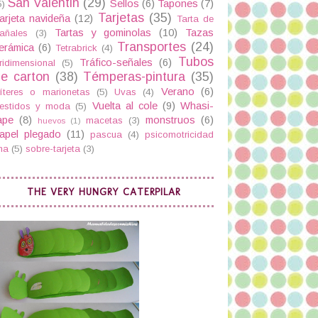
San Valentin
(29)
Sellos
(6)
Tapones
(7)
5)
Tarjetas
(35)
arjeta navideña
(12)
Tarta de
Tartas y gominolas
(10)
Tazas
añales
(3)
Transportes
(24)
erámica
(6)
Tetrabrick
(4)
Tubos
Tráfico-señales
(6)
ridimensional
(5)
e carton
(38)
Témperas-pintura
(35)
Verano
(6)
íteres o marionetas
(5)
Uvas
(4)
Vuelta al cole
(9)
Whasi-
estidos y moda
(5)
ape
(8)
monstruos
(6)
macetas
(3)
huevos
(1)
apel plegado
(11)
pascua
(4)
psicomotricidad
ina
(5)
sobre-tarjeta
(3)
THE VERY HUNGRY CATERPILAR