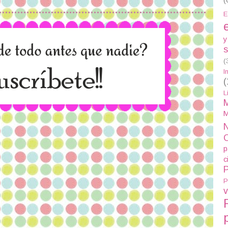
E
y
s
(
I
(
L
M
M
N
p
c
P
P