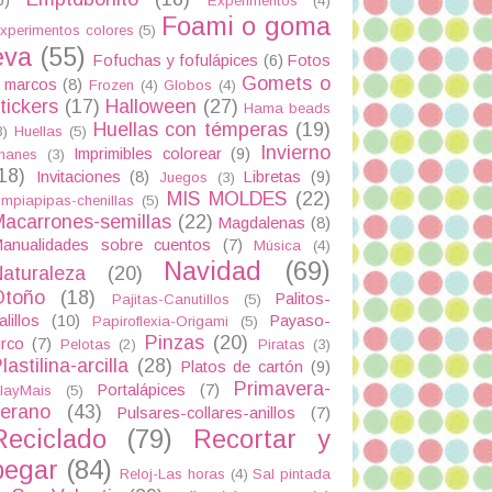
Experimentos
(4)
Foami o goma
xperimentos colores
(5)
eva
(55)
Fofuchas y fofulápices
(6)
Fotos
Gomets o
 marcos
(8)
Frozen
(4)
Globos
(4)
tickers
(17)
Halloween
(27)
Hama beads
Huellas con témperas
(19)
3)
Huellas
(5)
Invierno
Imprimibles colorear
(9)
manes
(3)
18)
Invitaciones
(8)
Libretas
(9)
Juegos
(3)
MIS MOLDES
(22)
impiapipas-chenillas
(5)
acarrones-semillas
(22)
Magdalenas
(8)
anualidades sobre cuentos
(7)
Música
(4)
Navidad
(69)
aturaleza
(20)
Otoño
(18)
Palitos-
Pajitas-Canutillos
(5)
alillos
(10)
Payaso-
Papiroflexia-Origami
(5)
Pinzas
(20)
irco
(7)
Pelotas
(2)
Piratas
(3)
lastilina-arcilla
(28)
Platos de cartón
(9)
Primavera-
Portalápices
(7)
layMais
(5)
verano
(43)
Pulsares-collares-anillos
(7)
Reciclado
(79)
Recortar y
pegar
(84)
Reloj-Las horas
(4)
Sal pintada