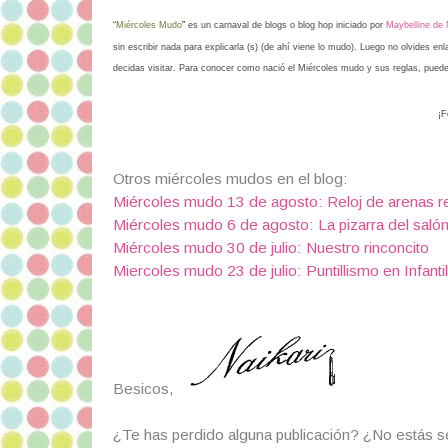
“
Miércoles Mudo
”
es un carnaval de blogs o blog hop iniciado por
Maybelline de
sin escribir nada para explicarla (s) (de ahí viene lo mudo). Luego no olvides en
decidas visitar. Para conocer como nació el Miércoles mudo y sus reglas, pue
¡F
Otros miércoles mudos en el blog:
Miércoles mudo 13 de agosto: Reloj de arenas rea
Miércoles mudo 6 de agosto: La pizarra del saló
Miércoles mudo 30 de julio: Nuestro rinconcito
Miercoles mudo 23 de julio: Puntillismo en Infantil
Besicos,
¿Te has perdido alguna publicación? ¿No estás 