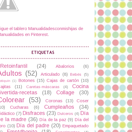
igue el tablero Manualidadesconmishijas de
anualidades en Pinterest.
ETIQUETAS
Retoinfantil
(24)
Abalorios
(6)
Adultos
(52)
Articulado
(8)
Bebés
(5)
Botones
(15)
Cajas de cartón
(10)
otiquín
(1)
Cocina
ajitas
(11)
Caretas-máscaras
(4)
ivertida-recetas
(18)
Collage
(30)
Colorear
(53)
Coronas
(13)
Coser
Cumpleaños
(34)
10)
Cucharas
(6)
Disfraces
(23)
Día
idáctico
(7)
Dulceros
(4)
e la madre
(36)
Día de la paz
(9)
Día del
Día del padre
(20)
ibro
(10)
Empaquetado
Emptdbonito
(18)
6)