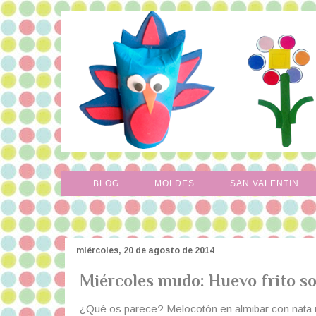
BLOG
MOLDES
SAN VALENTIN
miércoles, 20 de agosto de 2014
Miércoles mudo: Huevo frito s
¿Qué os parece? Melocotón en almibar con nata m