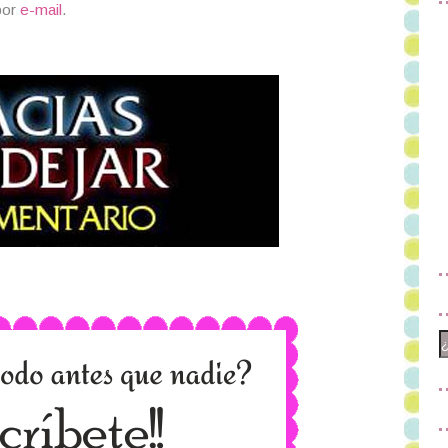
por
e-mail
.