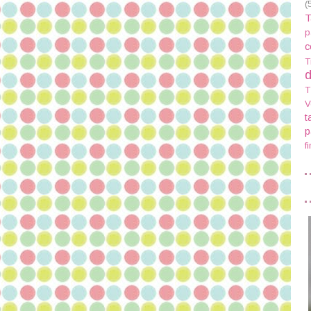
(
T
p
c
T
d
T
V
t
p
f