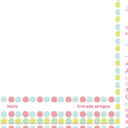
S
M
#
B
C
d
(
Inicio
Entrada antigua
D
d
l
(