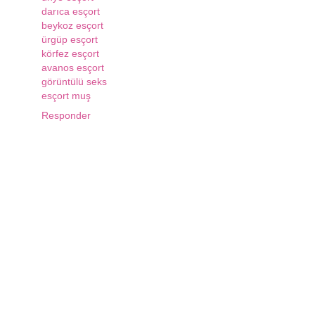
darıca esçort
beykoz esçort
ürgüp esçort
körfez esçort
avanos esçort
görüntülü seks
esçort muş
Responder