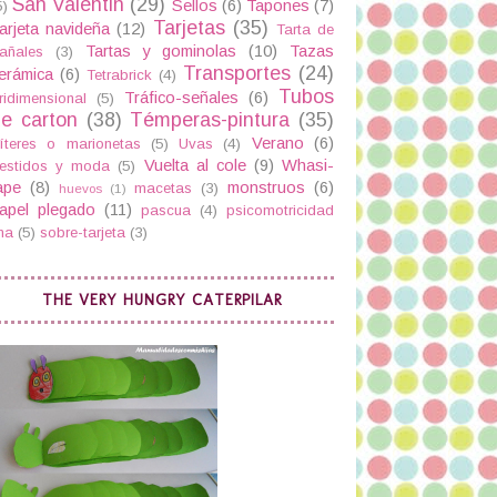
San Valentin
(29)
Sellos
(6)
Tapones
(7)
5)
Tarjetas
(35)
arjeta navideña
(12)
Tarta de
Tartas y gominolas
(10)
Tazas
añales
(3)
Transportes
(24)
erámica
(6)
Tetrabrick
(4)
Tubos
Tráfico-señales
(6)
ridimensional
(5)
e carton
(38)
Témperas-pintura
(35)
Verano
(6)
íteres o marionetas
(5)
Uvas
(4)
Vuelta al cole
(9)
Whasi-
estidos y moda
(5)
ape
(8)
monstruos
(6)
macetas
(3)
huevos
(1)
apel plegado
(11)
pascua
(4)
psicomotricidad
ina
(5)
sobre-tarjeta
(3)
THE VERY HUNGRY CATERPILAR