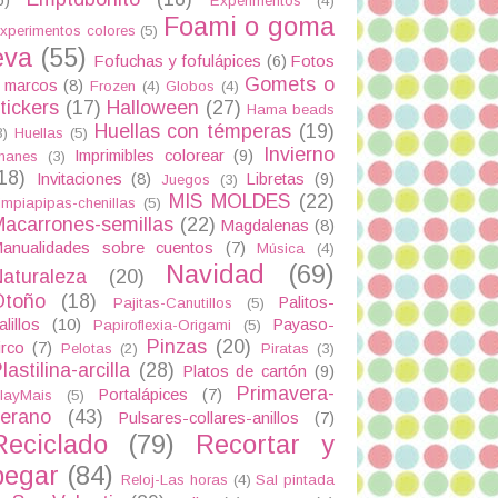
Experimentos
(4)
Foami o goma
xperimentos colores
(5)
eva
(55)
Fofuchas y fofulápices
(6)
Fotos
Gomets o
 marcos
(8)
Frozen
(4)
Globos
(4)
tickers
(17)
Halloween
(27)
Hama beads
Huellas con témperas
(19)
3)
Huellas
(5)
Invierno
Imprimibles colorear
(9)
manes
(3)
18)
Invitaciones
(8)
Libretas
(9)
Juegos
(3)
MIS MOLDES
(22)
impiapipas-chenillas
(5)
acarrones-semillas
(22)
Magdalenas
(8)
anualidades sobre cuentos
(7)
Música
(4)
Navidad
(69)
aturaleza
(20)
Otoño
(18)
Palitos-
Pajitas-Canutillos
(5)
alillos
(10)
Payaso-
Papiroflexia-Origami
(5)
Pinzas
(20)
irco
(7)
Pelotas
(2)
Piratas
(3)
lastilina-arcilla
(28)
Platos de cartón
(9)
Primavera-
Portalápices
(7)
layMais
(5)
verano
(43)
Pulsares-collares-anillos
(7)
Reciclado
(79)
Recortar y
pegar
(84)
Reloj-Las horas
(4)
Sal pintada