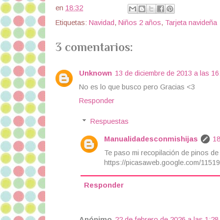
en
18:32
Etiquetas:
Navidad
,
Niños 2 años
,
Tarjeta navideña
3 comentarios:
Unknown
13 de diciembre de 2013 a las 16
No es lo que busco pero Gracias <3
Responder
Respuestas
Manualidadesconmishijas
18
Te paso mi recopilación de pinos de
https://picasaweb.google.com/115
Responder
Anónimo
22 de febrero de 2026 a las 1:28