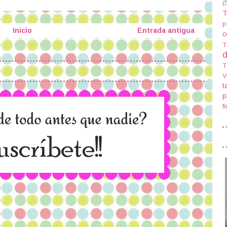
(
T
p
Inicio
Entrada antigua
c
T
d
T
V
t
p
f