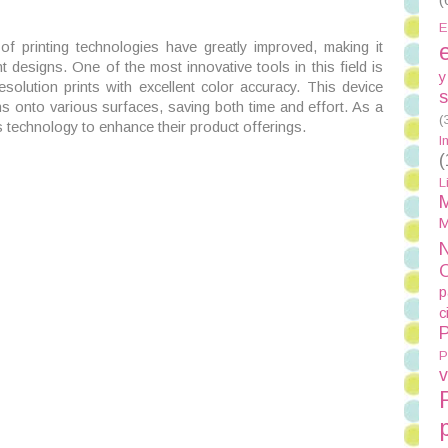
E
 of printing technologies have greatly improved, making it
t designs. One of the most innovative tools in this field is
y
esolution prints with excellent color accuracy. This device
s
ns onto various surfaces, saving both time and effort. As a
(
s technology to enhance their product offerings.
I
(
L
M
M
N
p
c
P
P