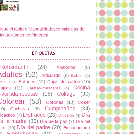
igue el tablero Manualidadesconmishijas de
anualidades en Pinterest.
ETIQUETAS
Retoinfantil
(24)
Abalorios
(6)
Adultos
(52)
Articulado
(8)
Bebés
(5)
Botones
(15)
Cajas de cartón
(10)
otiquín
(1)
Cocina
ajitas
(11)
Caretas-máscaras
(4)
ivertida-recetas
(18)
Collage
(30)
Colorear
(53)
Coronas
(13)
Coser
Cumpleaños
(34)
10)
Cucharas
(6)
Disfraces
(23)
Día
idáctico
(7)
Dulceros
(4)
e la madre
(36)
Día de la paz
(9)
Día del
Día del padre
(20)
ibro
(10)
Empaquetado
Emptdbonito
(18)
6)