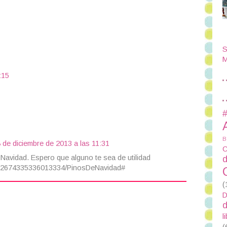
S
M
:15
#
B
 de diciembre de 2013 a las 11:31
C
 Navidad. Espero que alguno te sea de utilidad
d
192674335336013334/PinosDeNavidad#
(
D
d
l
(