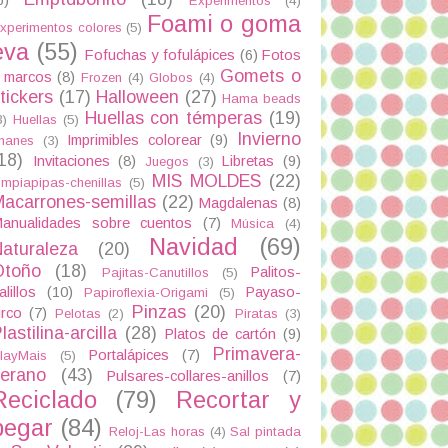
Experimentos
(4)
Foami o goma
xperimentos colores
(5)
eva
(55)
Fofuchas y fofulápices
(6)
Fotos
Gomets o
 marcos
(8)
Frozen
(4)
Globos
(4)
tickers
(17)
Halloween
(27)
Hama beads
Huellas con témperas
(19)
3)
Huellas
(5)
Invierno
Imprimibles colorear
(9)
manes
(3)
18)
Invitaciones
(8)
Libretas
(9)
Juegos
(3)
MIS MOLDES
(22)
impiapipas-chenillas
(5)
acarrones-semillas
(22)
Magdalenas
(8)
anualidades sobre cuentos
(7)
Música
(4)
Navidad
(69)
aturaleza
(20)
Otoño
(18)
Palitos-
Pajitas-Canutillos
(5)
alillos
(10)
Payaso-
Papiroflexia-Origami
(5)
Pinzas
(20)
irco
(7)
Pelotas
(2)
Piratas
(3)
lastilina-arcilla
(28)
Platos de cartón
(9)
Primavera-
Portalápices
(7)
layMais
(5)
verano
(43)
Pulsares-collares-anillos
(7)
Reciclado
(79)
Recortar y
pegar
(84)
Reloj-Las horas
(4)
Sal pintada