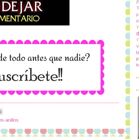
(
T
p
c
T
d
T
V
t
p
f
es-anillos