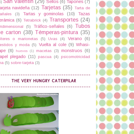
San Valentin
(29)
Sellos
(6)
Tapones
(7)
5)
Tarjetas
(35)
arjeta navideña
(12)
Tarta de
Tartas y gominolas
(10)
Tazas
añales
(3)
Transportes
(24)
erámica
(6)
Tetrabrick
(4)
Tubos
Tráfico-señales
(6)
ridimensional
(5)
e carton
(38)
Témperas-pintura
(35)
Verano
(6)
íteres o marionetas
(5)
Uvas
(4)
Vuelta al cole
(9)
Whasi-
estidos y moda
(5)
ape
(8)
monstruos
(6)
macetas
(3)
huevos
(1)
apel plegado
(11)
pascua
(4)
psicomotricidad
ina
(5)
sobre-tarjeta
(3)
THE VERY HUNGRY CATERPILAR