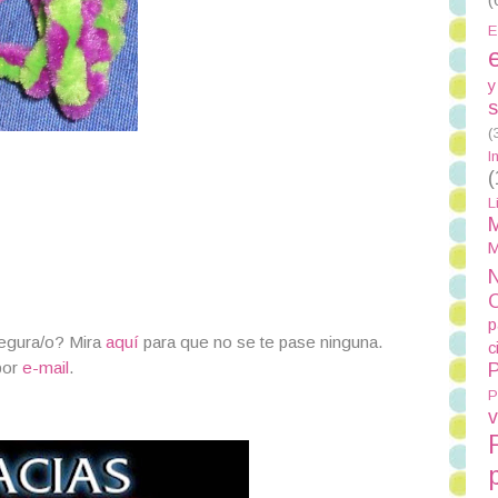
E
y
s
(
I
(
L
M
M
N
p
segura/o? Mira
aquí
para que no se te pase ninguna.
c
por
e-mail
.
P
P