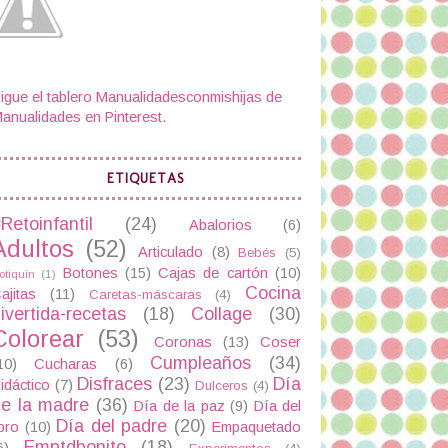
igue el tablero Manualidadesconmishijas de
anualidades en Pinterest.
ETIQUETAS
Retoinfantil
(24)
Abalorios
(6)
Adultos
(52)
Articulado
(8)
Bebés
(5)
Botones
(15)
Cajas de cartón
(10)
otiquín
(1)
Cocina
ajitas
(11)
Caretas-máscaras
(4)
ivertida-recetas
(18)
Collage
(30)
Colorear
(53)
Coronas
(13)
Coser
Cumpleaños
(34)
10)
Cucharas
(6)
Disfraces
(23)
Día
idáctico
(7)
Dulceros
(4)
e la madre
(36)
Día de la paz
(9)
Día del
Día del padre
(20)
ibro
(10)
Empaquetado
Emptdbonito
(18)
6)