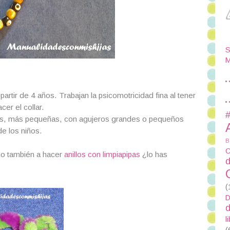
S
M
artir de 4 años. Trabajan la psicomotricidad fina al tener
cer el collar.
#
des, más pequeñas, con agujeros grandes o pequeños
e los niños.
B
C
imo también a hacer
anillos con limpiapipas
¿lo has
d
(
D
d
l
(