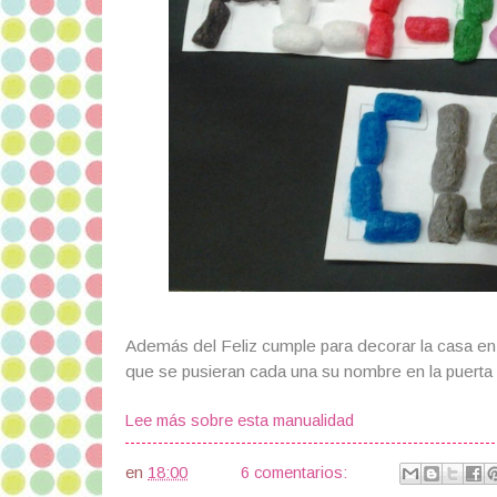
Además del Feliz cumple para decorar la casa en
que se pusieran cada una su nombre en la puerta 
Lee más sobre esta manualidad
en
18:00
6 comentarios: