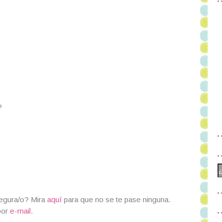
?
segura/o? Mira
aquí
para que no se te pase ninguna.
por
e-mail
.