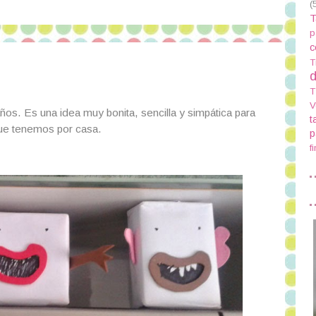
(
T
p
c
T
d
T
V
ños. Es una idea muy bonita, sencilla y simpática para
t
 que tenemos por casa.
p
f