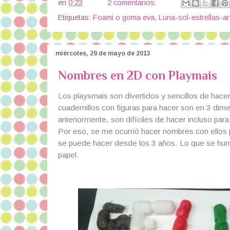
en
0:23
2 comentarios:
Etiquetas:
Foami o goma eva
,
Luna-sol-estrellas-ar
miércoles, 29 de mayo de 2013
Nombres en 2D con Playmais
Los playsmais son divertidos y sencillos de hace
cuadernillos con figuras para hacer son en 3 dim
anteriormente, son difíciles de hacer incluso par
Por eso, se me ocurrió hacer nombres con ellos 
se puede hacer desde los 3 años. Lo que se hume
papel.