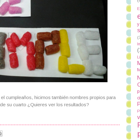
E
y
s
(
I
(
L
M
M
N
p
 el cumpleaños, hicimos también nombres propios para
c
P
de su cuarto ¿Quieres ver los resultados?
P