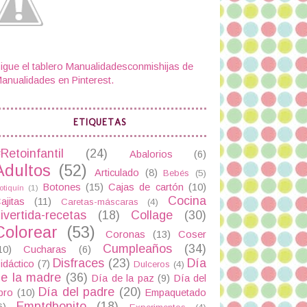
igue el tablero Manualidadesconmishijas de
anualidades en Pinterest.
ETIQUETAS
Retoinfantil
(24)
Abalorios
(6)
Adultos
(52)
Articulado
(8)
Bebés
(5)
Botones
(15)
Cajas de cartón
(10)
otiquín
(1)
Cocina
ajitas
(11)
Caretas-máscaras
(4)
ivertida-recetas
(18)
Collage
(30)
Colorear
(53)
Coronas
(13)
Coser
Cumpleaños
(34)
10)
Cucharas
(6)
Disfraces
(23)
Día
idáctico
(7)
Dulceros
(4)
e la madre
(36)
Día de la paz
(9)
Día del
Día del padre
(20)
ibro
(10)
Empaquetado
Emptdbonito
(18)
6)