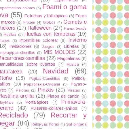
Experimentos
(4)
Foami o goma
xperimentos colores
(5)
eva
(55)
Fofuchas y fofulápices
(6)
Fotos
Gomets o
 marcos
(8)
Frozen
(4)
Globos
(4)
tickers
(17)
Halloween
(27)
Hama beads
Huellas con témperas
(19)
3)
Huellas
(5)
Invierno
Imprimibles colorear
(9)
manes
(3)
18)
Invitaciones
(8)
Libretas
(9)
Juegos
(3)
MIS MOLDES
(22)
impiapipas-chenillas
(5)
acarrones-semillas
(22)
Magdalenas
(8)
anualidades sobre cuentos
(7)
Música
(4)
Navidad
(69)
aturaleza
(20)
Otoño
(18)
Palitos-
Pajitas-Canutillos
(5)
alillos
(10)
Payaso-
Papiroflexia-Origami
(5)
Pinzas
(20)
irco
(7)
Pelotas
(2)
Piratas
(3)
lastilina-arcilla
(28)
Platos de cartón
(9)
Primavera-
Portalápices
(7)
layMais
(5)
verano
(43)
Pulsares-collares-anillos
(7)
Reciclado
(79)
Recortar y
pegar
(84)
Reloj-Las horas
(4)
Sal pintada