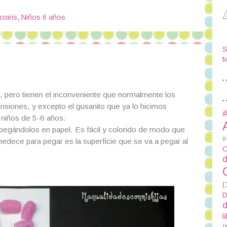
coiris
,
Niños 6 años
S
M
r, pero tienen el inconveniente que normalmente los
ensiones, y excepto el gusanito que ya lo hicimos
#
a niños de 5-6 años.
pegándolos en papel. Es fácil y colorido de modo que
B
dece para pegar es la superficie que se va a pegar al
C
d
(
D
d
l
(