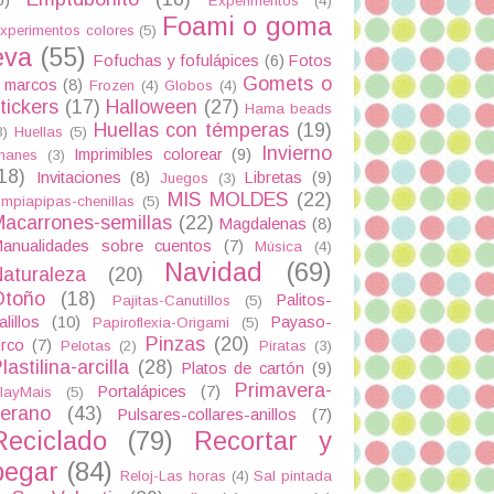
Experimentos
(4)
Foami o goma
xperimentos colores
(5)
eva
(55)
Fofuchas y fofulápices
(6)
Fotos
Gomets o
 marcos
(8)
Frozen
(4)
Globos
(4)
tickers
(17)
Halloween
(27)
Hama beads
Huellas con témperas
(19)
3)
Huellas
(5)
Invierno
Imprimibles colorear
(9)
manes
(3)
18)
Invitaciones
(8)
Libretas
(9)
Juegos
(3)
MIS MOLDES
(22)
impiapipas-chenillas
(5)
acarrones-semillas
(22)
Magdalenas
(8)
anualidades sobre cuentos
(7)
Música
(4)
Navidad
(69)
aturaleza
(20)
Otoño
(18)
Palitos-
Pajitas-Canutillos
(5)
alillos
(10)
Payaso-
Papiroflexia-Origami
(5)
Pinzas
(20)
irco
(7)
Pelotas
(2)
Piratas
(3)
lastilina-arcilla
(28)
Platos de cartón
(9)
Primavera-
Portalápices
(7)
layMais
(5)
verano
(43)
Pulsares-collares-anillos
(7)
Reciclado
(79)
Recortar y
pegar
(84)
Reloj-Las horas
(4)
Sal pintada