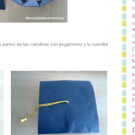
E
y
s
(
I
partes de las cartulinas con pegamento y la cuerdita
(
L
M
M
N
p
c
P
P