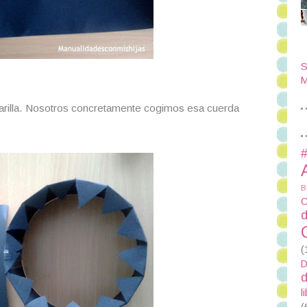
S
M
 amarilla. Nosotros concretamente cogimos esa cuerda
#
B
C
d
(
D
d
l
(