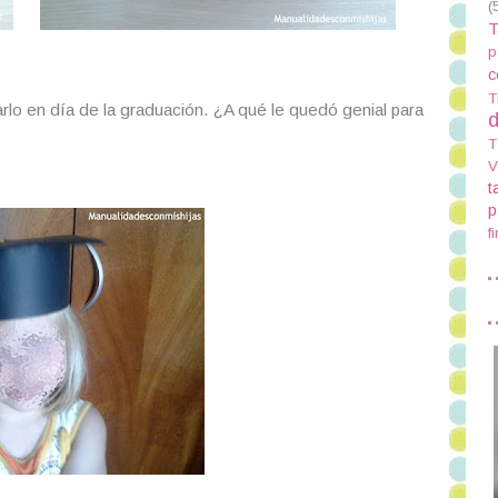
(
T
p
c
T
izarlo en día de la graduación. ¿A qué le quedó genial para
d
T
V
t
p
f