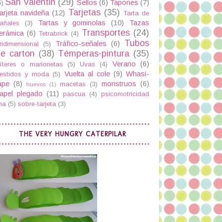
San Valentin
(29)
Sellos
(6)
Tapones
(7)
5)
Tarjetas
(35)
arjeta navideña
(12)
Tarta de
Tartas y gominolas
(10)
Tazas
añales
(3)
Transportes
(24)
erámica
(6)
Tetrabrick
(4)
Tubos
Tráfico-señales
(6)
ridimensional
(5)
e carton
(38)
Témperas-pintura
(35)
Verano
(6)
íteres o marionetas
(5)
Uvas
(4)
Vuelta al cole
(9)
Whasi-
estidos y moda
(5)
ape
(8)
monstruos
(6)
macetas
(3)
huevos
(1)
apel plegado
(11)
pascua
(4)
psicomotricidad
ina
(5)
sobre-tarjeta
(3)
THE VERY HUNGRY CATERPILAR