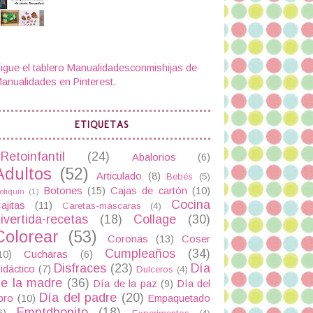
igue el tablero Manualidadesconmishijas de
anualidades en Pinterest.
ETIQUETAS
Retoinfantil
(24)
Abalorios
(6)
Adultos
(52)
Articulado
(8)
Bebés
(5)
Botones
(15)
Cajas de cartón
(10)
otiquín
(1)
Cocina
ajitas
(11)
Caretas-máscaras
(4)
ivertida-recetas
(18)
Collage
(30)
Colorear
(53)
Coronas
(13)
Coser
Cumpleaños
(34)
10)
Cucharas
(6)
Disfraces
(23)
Día
idáctico
(7)
Dulceros
(4)
e la madre
(36)
Día de la paz
(9)
Día del
Día del padre
(20)
ibro
(10)
Empaquetado
Emptdbonito
(18)
6)