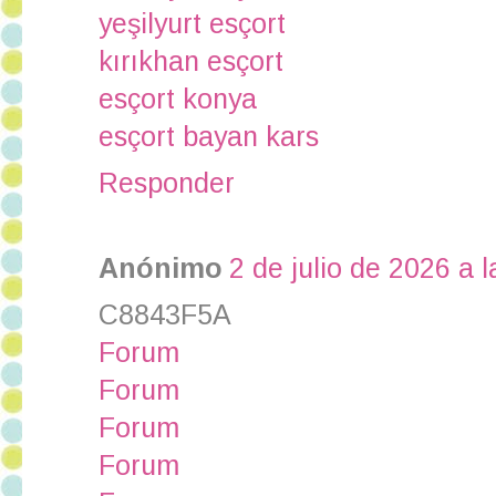
yeşilyurt esçort
kırıkhan esçort
esçort konya
esçort bayan kars
Responder
Anónimo
2 de julio de 2026 a l
C8843F5A
Forum
Forum
Forum
Forum