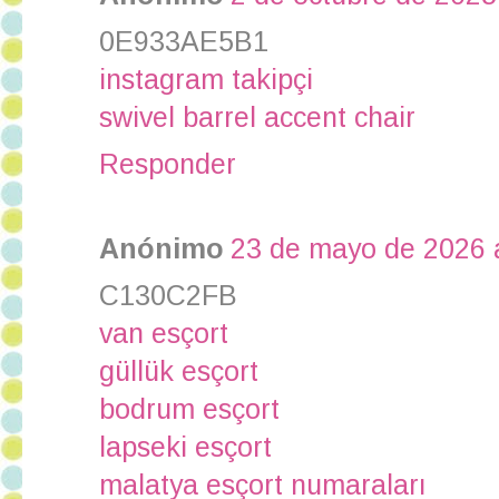
0E933AE5B1
instagram takipçi
swivel barrel accent chair
Responder
Anónimo
23 de mayo de 2026 a
C130C2FB
van esçort
güllük esçort
bodrum esçort
lapseki esçort
malatya esçort numaraları