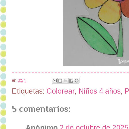
en
0:54
Etiquetas:
Colorear
,
Niños 4 años
,
P
5 comentarios:
Anónimo
2 de octubre de 2025 