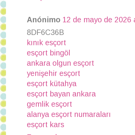
Anónimo
12 de mayo de 2026 a
8DF6C36B
kınık esçort
esçort bingöl
ankara olgun esçort
yenişehir esçort
esçort kütahya
esçort bayan ankara
gemlik esçort
alanya esçort numaraları
esçort kars