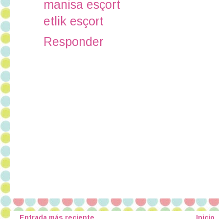
manisa esçort
etlik esçort
Responder
Entrada más reciente
Inicio