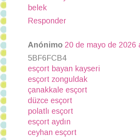
belek
Responder
Anónimo
20 de mayo de 2026 a
5BF6FCB4
esçort bayan kayseri
esçort zonguldak
çanakkale esçort
düzce esçort
polatlı esçort
esçort aydın
ceyhan esçort