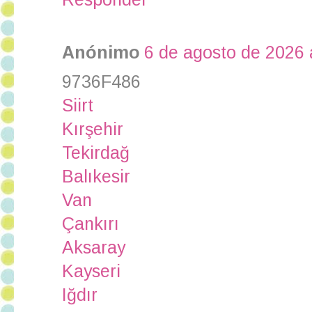
Anónimo
6 de agosto de 2026 
9736F486
Siirt
Kırşehir
Tekirdağ
Balıkesir
Van
Çankırı
Aksaray
Kayseri
Iğdır