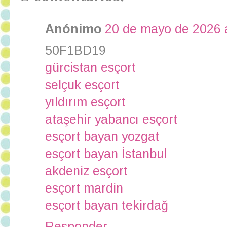
Anónimo
20 de mayo de 2026 a
50F1BD19
gürcistan esçort
selçuk esçort
yıldırım esçort
ataşehir yabancı esçort
esçort bayan yozgat
esçort bayan İstanbul
akdeniz esçort
esçort mardin
esçort bayan tekirdağ
Responder